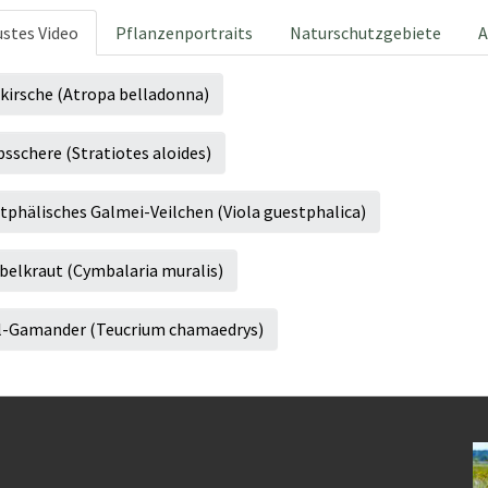
stes Video
Pflanzenportraits
Naturschutzgebiete
A
lkirsche (Atropa belladonna)
sschere (Stratiotes aloides)
tphälisches Galmei-Veilchen (Viola guestphalica)
belkraut (Cymbalaria muralis)
l-Gamander (Teucrium chamaedrys)