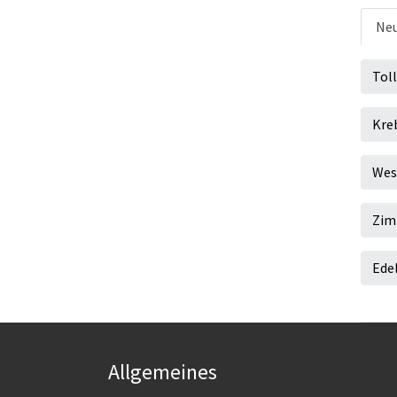
Neu
Tol
Kreb
Wes
Zim
Ede
Allgemeines