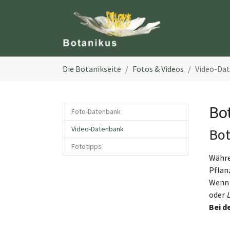
Zum Hauptinhalt springen
Sie sind hier:
Die Botanikseite
Fotos & Videos
Video-Da
Bo
Foto-Datenbank
(current)
Video-Datenbank
Bot
Fototipps
Währe
Pflan
Wenn 
oder
Bei d