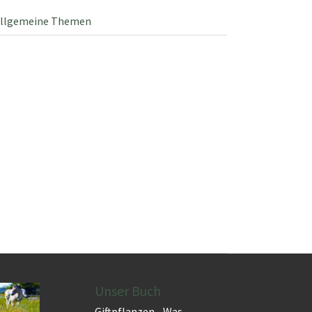
llgemeine Themen
Unser Buch
Giftpflanzen - Was