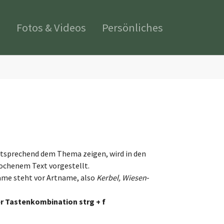
s
Fotos & Videos
Persönliches
tsprechend dem Thema zeigen, wird in den
rochenem Text vorgestellt.
name steht vor Artname, also
Kerbel, Wiesen
-
er Tastenkombination strg + f