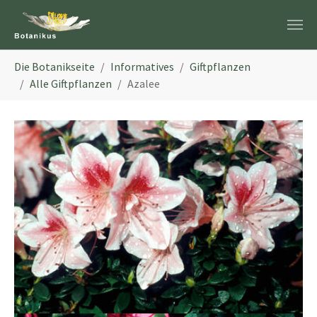
Zum Hauptinhalt springen
Sie sind hier:
Die Botanikseite
Informatives
Giftpflanzen
Alle Giftpflanzen
Azalee