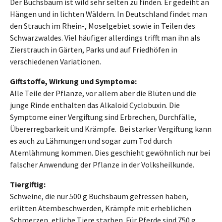
Der Buchsbaum ist wild sehr selten zu finden. Er gedeiht an
Hängen und in lichten Wäldern. In Deutschland findet man
den Strauch im Rhein-, Moselgebiet sowie in Teilen des
Schwarzwaldes. Viel häufiger allerdings trifft man ihn als
Zierstrauch in Gärten, Parks und auf Friedhöfen in
verschiedenen Variationen.
Giftstoffe, Wirkung und Symptome:
Alle Teile der Pflanze, vor allem aber die Blüten und die
junge Rinde enthalten das Alkaloid Cyclobuxin. Die
Symptome einer Vergiftung sind Erbrechen, Durchfälle,
Übererregbarkeit und Krämpfe. Bei starker Vergiftung kann
es auch zu Lähmungen und sogar zum Tod durch
Atemlähmung kommen. Dies geschieht gewöhnlich nur bei
falscher Anwendung der Pflanze in der Volksheilkunde.
Tiergiftig:
Schweine, die nur 500 g Buchsbaum gefressen haben,
erlitten Atembeschwerden, Krämpfe mit erheblichen
Schmerzen, etliche Tiere starben. Für Pferde sind 750 g