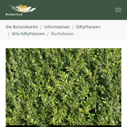
Zum Hauptinhalt springen
Sie sind hier:
Die Botanikseite
Informatives
Giftpflanzen
Alle Giftpflanzen
Buchsbaum