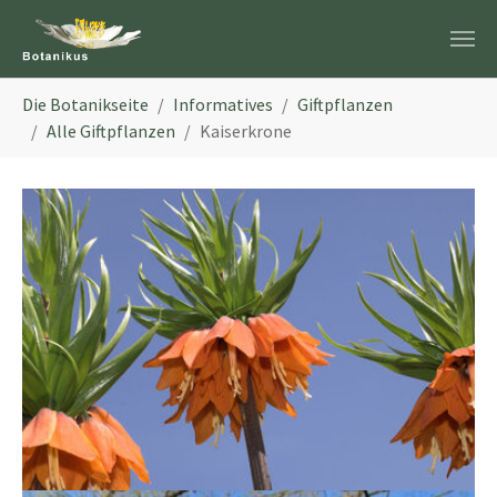
Zum Hauptinhalt springen
Sie sind hier:
Die Botanikseite
Informatives
Giftpflanzen
Alle Giftpflanzen
Kaiserkrone