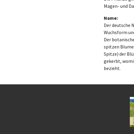
Magen- und D
Name:
Der deutsche 
Wuchsform und 
Der botanische
spitzen Blumen
Spitze) der Bl
gekerbt, womit
bezieht.