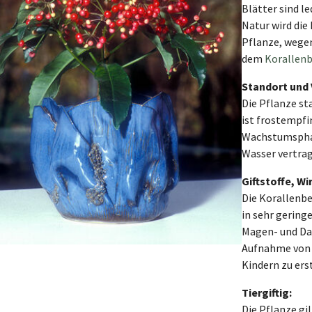
Blätter sind le
Natur wird die 
Pflanze, wegen
dem
Korallen
Standort und 
Die Pflanze st
ist frostempfi
Wachstumsphas
Wasser vertrag
Giftstoffe, W
Die Korallenbee
in sehr gerin
Magen- und Da
Aufnahme von m
Kindern zu er
Tiergiftig:
Die Pflanze gi