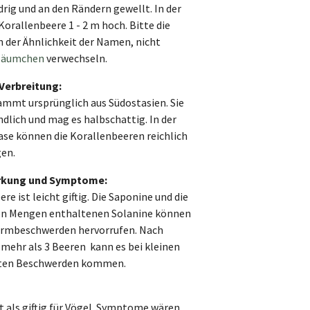
drig und an den Rändern gewellt. In der
Korallenbeere 1 - 2 m hoch. Bitte die
 der Ähnlichkeit der Namen, nicht
bäumchen
verwechseln.
Verbreitung:
ammt ursprünglich aus Südostasien. Sie
ndlich und mag es halbschattig. In der
e können die Korallenbeeren reichlich
en.
irkung und Symptome:
re ist leicht giftig. Die Saponine und die
gen Mengen enthaltenen Solanine können
rmbeschwerden hervorrufen. Nach
ehr als 3 Beeren kann es bei kleinen
sten Beschwerden kommen.
lt als giftig für Vögel. Symptome wären