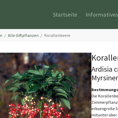
Startseite
Informative
en
Alle Giftpflanzen
Korallenbeere
Korall
Ardisia 
Myrsine
Bestimmungs
Die Korallenbe
Zimmerpflanze.
erbsengroße St
mitunter über 