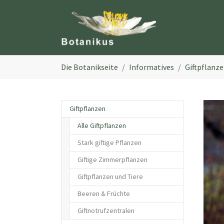
Zum Hauptinhalt springen
Sie sind hier:
Die Botanikseite
Informatives
Giftpflanz
Giftpflanzen
Alle Giftpflanzen
Stark giftige Pflanzen
Giftige Zimmerpflanzen
Giftpflanzen und Tiere
Beeren & Früchte
Giftnotrufzentralen