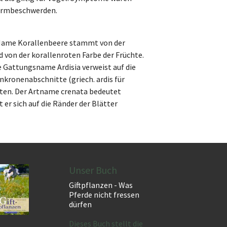
armbeschwerden.
Name Korallenbeere stammt von der
von der korallenroten Farbe der Früchte.
 Gattungsname Ardisia verweist auf die
kronenabschnitte (griech. ardis für
üten. Der Artname crenata bedeutet
 er sich auf die Ränder der Blätter
Unser Buch
Giftpflanzen - Was
Pferde nicht fressen
dürfen
Dieses Buch stellt die