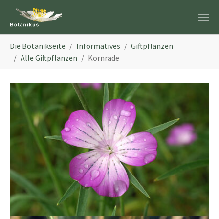
Zum Hauptinhalt springen
Sie sind hier:
Die Botanikseite
Informatives
Giftpflanzen
Alle Giftpflanzen
Kornrade