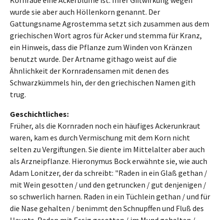
Kornrade eine Ackerblume ist. Ihrer Giftwirkung wegen
wurde sie aber auch Höllenkorn genannt. Der
Gattungsname Agrostemma setzt sich zusammen aus dem
griechischen Wort agros für Acker und stemma für Kranz,
ein Hinweis, dass die Pflanze zum Winden von Kränzen
benutzt wurde. Der Artname githago weist auf die
Ähnlichkeit der Kornradensamen mit denen des
Schwarzkümmels hin, der den griechischen Namen gith
trug.
Geschichtliches:
Früher, als die Kornraden noch ein häufiges Ackerunkraut
waren, kam es durch Vermischung mit dem Korn nicht
selten zu Vergiftungen. Sie diente im Mittelalter aber auch
als Arzneipflanze. Hieronymus Bock erwähnte sie, wie auch
Adam Lonitzer, der da schreibt: "Raden in ein Glaß gethan /
mit Wein gesotten / und den getruncken / gut denjenigen /
so schwerlich harnen. Raden in ein Tüchlein gethan / und für
die Nase gehalten / benimmt den Schnupffen und Fluß des