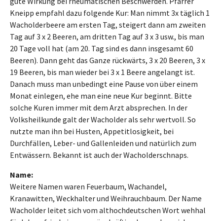
gute Wirkung bei rheumatischen Beschwerden. Pfarrer
Kneipp empfahl dazu folgende Kur: Man nimmt 3x täglich 1
Wacholderbeere am ersten Tag, steigert dann am zweiten
Tag auf 3 x 2 Beeren, am dritten Tag auf 3 x 3 usw., bis man
20 Tage voll hat (am 20. Tag sind es dann insgesamt 60
Beeren). Dann geht das Ganze rückwärts, 3 x 20 Beeren, 3 x
19 Beeren, bis man wieder bei 3 x 1 Beere angelangt ist.
Danach muss man unbedingt eine Pause von über einem
Monat einlegen, ehe man eine neue Kur beginnt. Bitte
solche Kuren immer mit dem Arzt absprechen. In der
Volksheilkunde galt der Wacholder als sehr wertvoll. So
nutzte man ihn bei Husten, Appetitlosigkeit, bei
Durchfällen, Leber- und Gallenleiden und natürlich zum
Entwässern. Bekannt ist auch der Wacholderschnaps.
Name:
Weitere Namen waren Feuerbaum, Wachandel,
Kranawitten, Weckhalter und Weihrauchbaum. Der Name
Wacholder leitet sich vom althochdeutschen Wort wehhal