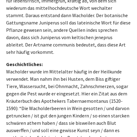
für lebensfrisch, immergrün, kräftig ab, von dem sich
wiederum das mittelhochdeutsche Wort wechalter
stammt. Daraus entstand dann Wacholder. Der botanische
Gattungsname Juniperus soll das lateinische Wort für diese
Pflanze gewesen sein, andere Quellen indes sprechen
davon, dass sich Juniperus vom keltischen jeneprus
ableitet. Der Artname communis bedeutet, dass diese Art
sehr häufig vorkommt.
Geschichtliches:
Wacholder wurde im Mittelalter häufig in der Heilkunde
verwendet. Man nahm ihn bei Husten, dem Biss giftiger
Tiere, Wassersucht, bei Ohnmacht, Zahnschmerzen, sogar
gegen die Pest wurde er eingesetzt. Hier ein Zitat aus dem
Kräuterbuch des Apothekers Tabernaemontanus (1520-
1590): “Die Wacholderbeeren in Wein gesotten / und darvon
getruncken / ist gut den jungen Kindern / so einen starcken
schwären athem haben / dass sie bisweilen auch Blut
auswerffen / und soll eine gewisse Kunst seyn / dann es