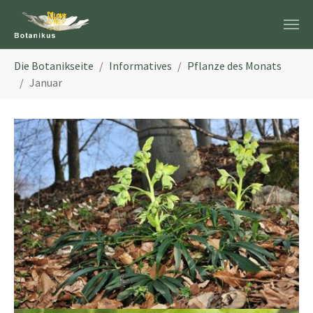
Zum Hauptinhalt springen
Sie sind hier:
Die Botanikseite
Informatives
Pflanze des Monats
Januar