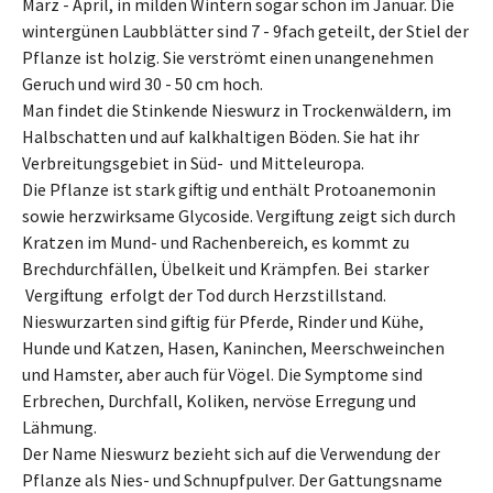
März - April, in milden Wintern sogar schon im Januar. Die
wintergünen Laubblätter sind 7 - 9fach geteilt, der Stiel der
Pflanze ist holzig. Sie verströmt einen unangenehmen
Geruch und wird 30 - 50 cm hoch.
Man findet die Stinkende Nieswurz in Trockenwäldern, im
Halbschatten und auf kalkhaltigen Böden. Sie hat ihr
Verbreitungsgebiet in Süd- und Mitteleuropa.
Die Pflanze ist stark giftig und enthält Protoanemonin
sowie herzwirksame Glycoside. Vergiftung zeigt sich durch
Kratzen im Mund- und Rachenbereich, es kommt zu
Brechdurchfällen, Übelkeit und Krämpfen. Bei starker
Vergiftung erfolgt der Tod durch Herzstillstand.
Nieswurzarten sind giftig für Pferde, Rinder und Kühe,
Hunde und Katzen, Hasen, Kaninchen, Meerschweinchen
und Hamster, aber auch für Vögel. Die Symptome sind
Erbrechen, Durchfall, Koliken, nervöse Erregung und
Lähmung.
Der Name Nieswurz bezieht sich auf die Verwendung der
Pflanze als Nies- und Schnupfpulver. Der Gattungsname