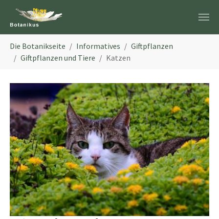
Zum Hauptinhalt springen
Sie sind hier:
Die Botanikseite
Informatives
Giftpflanzen
Giftpflanzen und Tiere
Katzen