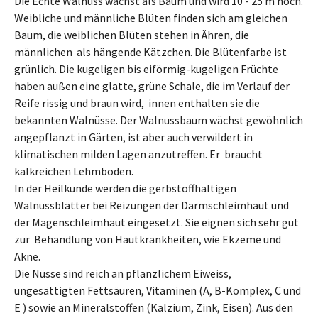
Die Echte Walnuss wächst als Baum und wird 10 - 25 m hoch.
Weibliche und männliche Blüten finden sich am gleichen
Baum, die weiblichen Blüten stehen in Ähren, die
männlichen als hängende Kätzchen. Die Blütenfarbe ist
grünlich. Die kugeligen bis eiförmig-kugeligen Früchte
haben außen eine glatte, grüne Schale, die im Verlauf der
Reife rissig und braun wird, innen enthalten sie die
bekannten Walnüsse. Der Walnussbaum wächst gewöhnlich
angepflanzt in Gärten, ist aber auch verwildert in
klimatischen milden Lagen anzutreffen. Er braucht
kalkreichen Lehmboden.
In der Heilkunde werden die gerbstoffhaltigen
Walnussblätter bei Reizungen der Darmschleimhaut und
der Magenschleimhaut eingesetzt. Sie eignen sich sehr gut
zur Behandlung von Hautkrankheiten, wie Ekzeme und
Akne.
Die Nüsse sind reich an pflanzlichem Eiweiss,
ungesättigten Fettsäuren, Vitaminen (A, B-Komplex, C und
E ) sowie an Mineralstoffen (Kalzium, Zink, Eisen). Aus den