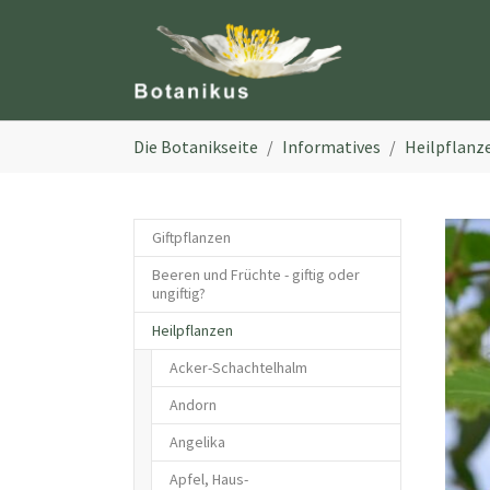
Zum Hauptinhalt springen
Sie sind hier:
Die Botanikseite
Informatives
Heilpflanz
Giftpflanzen
Beeren und Früchte - giftig oder
ungiftig?
Heilpflanzen
Acker-Schachtelhalm
Andorn
Angelika
Apfel, Haus-