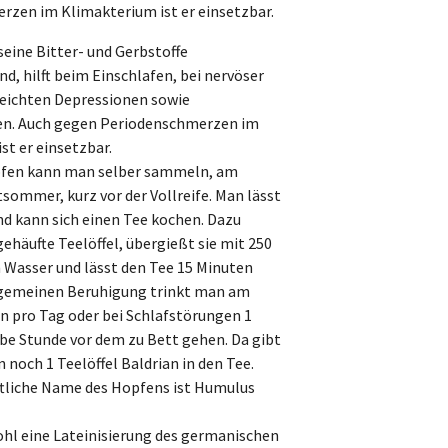
zen im Klimakterium ist er einsetzbar.
seine Bitter- und Gerbstoffe
d, hilft beim Einschlafen, bei nervöser
leichten Depressionen sowie
n. Auch gegen Periodenschmerzen im
st er einsetzbar.
fen kann man selber sammeln, am
sommer, kurz vor der Vollreife. Man lässt
nd kann sich einen Tee kochen. Dazu
häufte Teelöffel, übergießt sie mit 250
Wasser und lässt den Tee 15 Minuten
llgemeinen Beruhigung trinkt man am
n pro Tag oder bei Schlafstörungen 1
lbe Stunde vor dem zu Bett gehen. Da gibt
noch 1 Teelöffel Baldrian in den Tee.
ftliche Name des Hopfens ist Humulus
hl eine Lateinisierung des germanischen