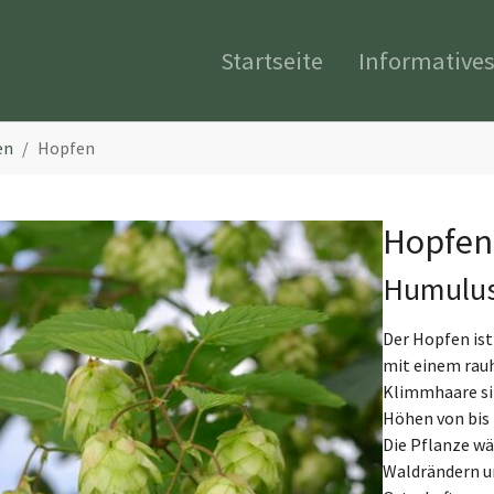
Startseite
Informative
en
Hopfen
Hopfen
Humulus
Der Hopfen ist
mit einem rau
Klimmhaare sit
Höhen von bis 
Die Pflanze wä
Waldrändern un