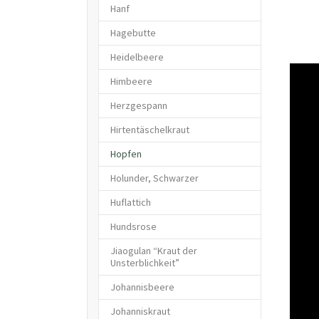
Hanf
Hagebutte
Heidelbeere
Himbeere
Herzgespann
Hirtentäschelkraut
(current)
Hopfen
Holunder, Schwarzer
Huflattich
Hundsrose
Jiaogulan “Kraut der
Unsterblichkeit”
Johannisbeere
Johanniskraut