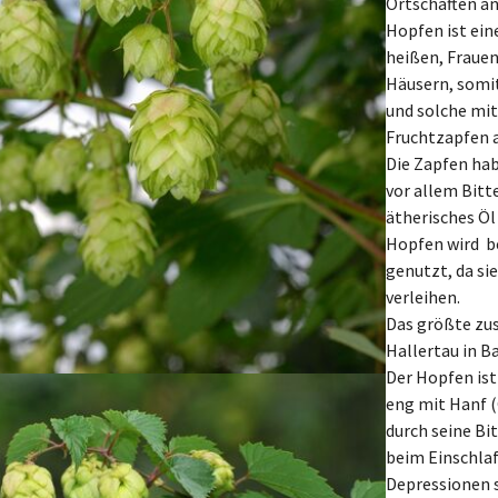
Ortschaften an
Hopfen ist ein
heißen, Fraue
Häusern, somit
und solche mit
Fruchtzapfen a
Die Zapfen hab
vor allem Bitt
ätherisches Öl
Hopfen wird b
genutzt, da si
verleihen.
Das größte zu
Hallertau in B
Der Hopfen ist
eng mit Hanf (
durch seine Bi
beim Einschlaf
Depressionen 