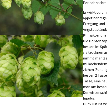
Periodenschmer
Er wirkt durch 
appetitanregen
Erregung und 
Angstzustände
Klimakterium i
Die Hopfenzap
besten im Spät
sie trocknen u
nimmt man 2 ge
ml kochendem 
ziehen. Zur a
besten 2 Tasse
Tasse, eine ha
man am besten 
Der wissensch
lupulus.
Humulus ist wo