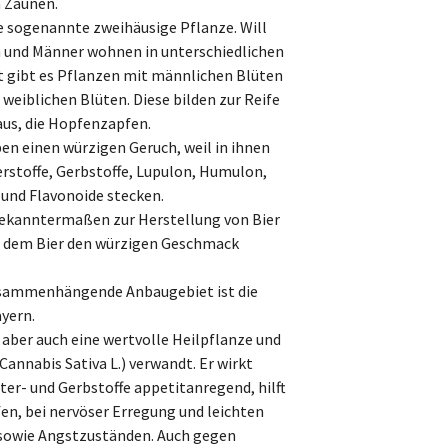
 Zäunen.
e sogenannte zweihäusige Pflanze. Will
n und Männer wohnen in unterschiedlichen
 gibt es Pflanzen mit männlichen Blüten
 weiblichen Blüten. Diese bilden zur Reife
us, die Hopfenzapfen.
en einen würzigen Geruch, weil in ihnen
erstoffe, Gerbstoffe, Lupulon, Humulon,
 und Flavonoide stecken.
ekanntermaßen zur Herstellung von Bier
e dem Bier den würzigen Geschmack
sammenhängende Anbaugebiet ist die
ayern.
 aber auch eine wertvolle Heilpflanze und
Cannabis Sativa L.) verwandt. Er wirkt
tter- und Gerbstoffe appetitanregend, hilft
en, bei nervöser Erregung und leichten
sowie Angstzuständen. Auch gegen