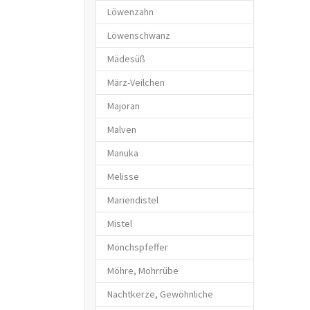
Löwenzahn
Löwenschwanz
Mädesüß
März-Veilchen
Majoran
Malven
Manuka
Melisse
Mariendistel
Mistel
Mönchspfeffer
Möhre, Mohrrübe
Nachtkerze, Gewöhnliche